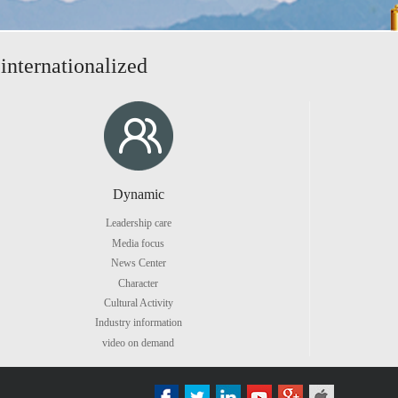
 internationalized
Dynamic
Leadership care
Media focus
News Center
Character
Cultural Activity
Industry information
video on demand