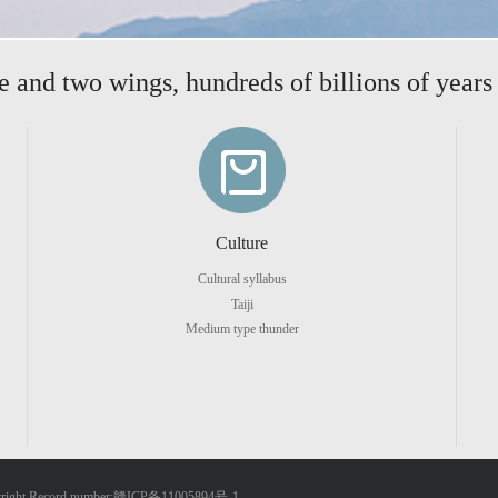
 and two wings, hundreds of billions of years
Culture
Cultural syllabus
Taiji
Medium type thunder
ight Record number:赣ICP备11005894号-1