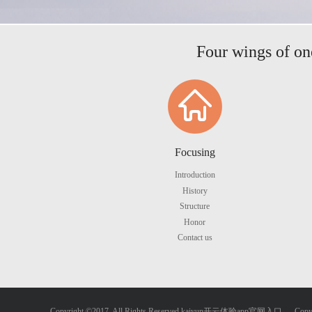
Four wings of one
Focusing
Introduction
History
Structure
Honor
Contact us
Copyright ©2017. All Rights Reserved kaiyun开云体验app官网入口 Copyr