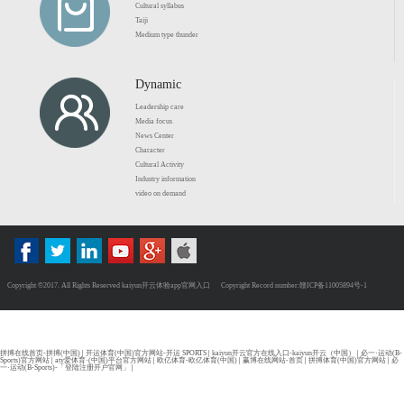
Cultural syllabus
Taiji
Medium type thunder
Dynamic
Leadership care
Media focus
News Center
Character
Cultural Activity
Industry information
video on demand
Copyright ©2017. All Rights Reserved kaiyun开云体验app官网入口 Copyright Record number:赣ICP备11005894号-1
拼搏在线首页-拼搏(中国)
|
开运体育(中国)官方网站-开运 SPORTS
|
kaiyun开云官方在线入口-kaiyun开云（中国）
|
必一·运动(B-
Sports)官方网站
|
aty爱体育·(中国)平台官方网站
|
欧亿体育-欧亿体育(中国)
|
赢博在线网站-首页
|
拼搏体育(中国)官方网站
|
必
一·运动(B-Sports)-「登陆注册开户官网」
|