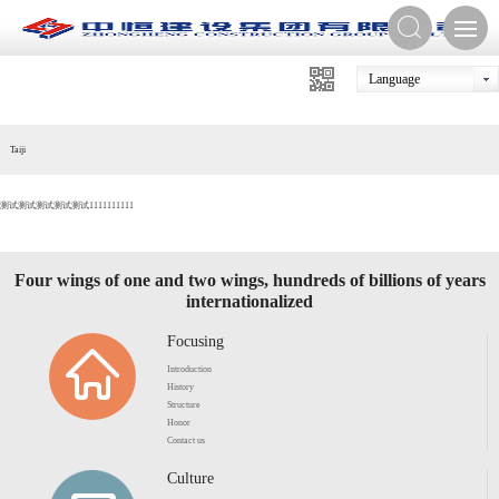
Language
Taiji
测试测试测试测试测试1111111111
Four wings of one and two wings, hundreds of billions of years
internationalized
Focusing
Introduction
History
Structure
Honor
Contact us
Culture