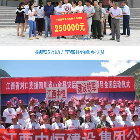
捐赠25万助力宁都县钓峰乡扶贫