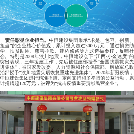
责任彰显企业担当。
中恒建设集团秉承“求是、包容、创新
担当”的企业核心价值观，累计投入超过3000万元，通过捐资助
学、扶贫助困、慈善捐款、建桥修路等方式造福桑梓，反哺社
会。特别是2008年汶川地震，中恒建设创下“江西·小金速度”的
突出表现，三年援建工作，先后被住建部授予“全国抗震救灾先
进集体”，被国家发改委、人力资源和社会保障部、解放军总政
治部授予“汶川地震灾后恢复重建先进集体”。2020年新冠疫情，
中恒建设集团进行精准捐赠、定向支持和多举措的公益行动，累
计捐赠超120万元，被评为“抗击疫情重要贡献民营企业”。