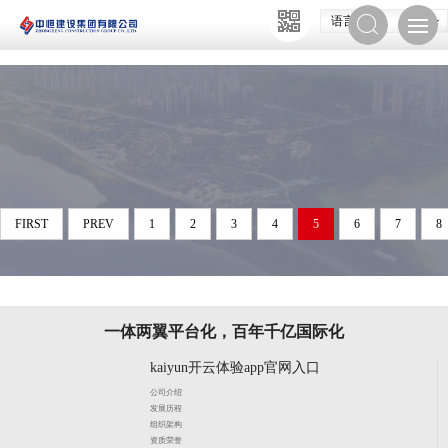
语言选择
FIRST
PREV
1
2
3
4
5
6
7
8
一体两翼平台化，百年千亿国际化
kaiyun开云体验app官网入口
公司介绍
发展历程
组织架构
资质荣誉