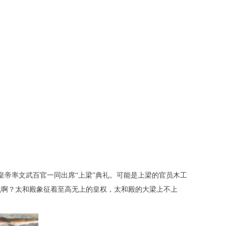
皇帝率文武百官一同出席“上梁”典礼。可能是上梁的官员木工
么啊？太和殿象征着至高无上的皇权，太和殿的大梁上不上