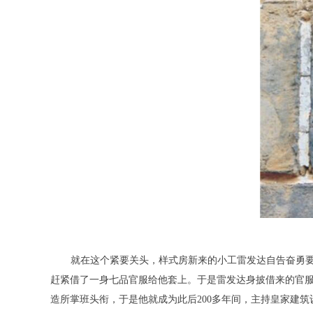
就在这个紧要关头，样式房新来的小工雷发达自告奋勇
赶紧借了一身七品官服给他套上。于是雷发达身披借来的官
造所掌班头衔，于是他就成为此后200多年间，主持皇家建