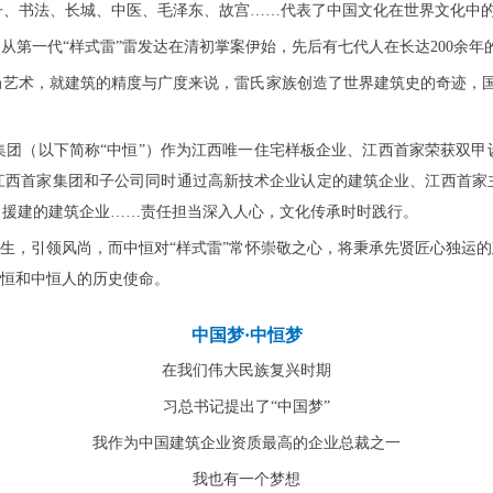
、书法、长城、中医、毛泽东、故宫……代表了中国文化在世界文化中的
从第一代“样式雷”雷发达在清初掌案伊始，先后有七代人在长达200余
局艺术，就建筑的精度与广度来说，雷氏家族创造了世界建筑史的奇迹，
集团（以下简称“中恒”）作为江西唯一住宅样板企业、江西首家荣获双甲
江西首家集团和子公司同时通过高新技术企业认定的建筑企业、江西首家
口援建的建筑企业……责任担当深入人心，文化传承时时践行。
而生，引领风尚，而中恒对“样式雷”常怀崇敬之心，将秉承先贤匠心独运
中恒和中恒人的历史使命。
中国梦
·中恒梦
在我们伟大民族复兴时期
习总书记提出了“中国梦”
我作为中国建筑企业资质最高的企业总裁之一
我也有一个梦想