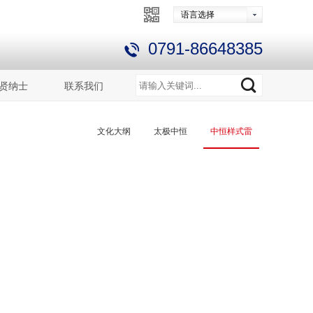
语言选择
0791-86648385
贤纳士
联系我们
文化大纲
太极中恒
中恒样式雷