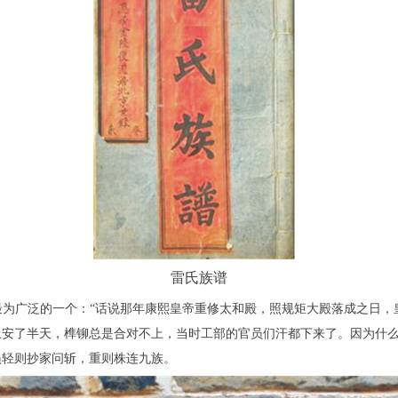
雷氏族谱
为广泛的一个：“话说那年康熙皇帝重修太和殿，照规矩大殿落成之日，
上安了半天，榫铆总是合对不上，当时工部的官员们汗都下来了。因为什
员轻则抄家问斩，重则株连九族。