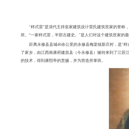
“样式雷”是清代主持皇家建筑设计雷氏建筑世家的誉称，
班。“一家样式雷，半部古建史。”是人们对这个建筑世家的
距离永修县县城40余公里的永修县梅棠镇新庄村，是“
了家乡，由江西南康府建昌县（今永修县）辗转来到了江苏
的技术，得到康熙帝的赏赐，并为营造所掌班。