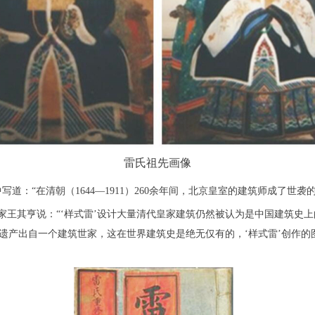
雷氏祖先画像
：“在清朝（1644—1911）260余年间，北京皇室的建筑师成了世袭的
家王其亨说：“‘样式雷’设计大量清代皇家建筑仍然被认为是中国建筑史
化遗产出自一个建筑世家，这在世界建筑史是绝无仅有的，‘样式雷’创作