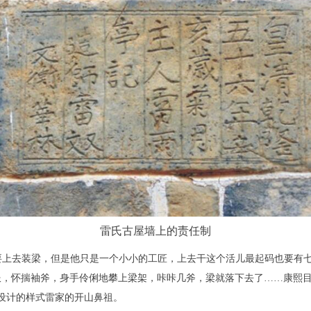
雷氏古屋墙上的责任制
要上去装梁，但是他只是一个小小的工匠，上去干这个活儿最起码也要有
服，怀揣袖斧，身手伶俐地攀上梁架，咔咔几斧，梁就落下去了……康熙
筑设计的样式雷家的开山鼻祖。