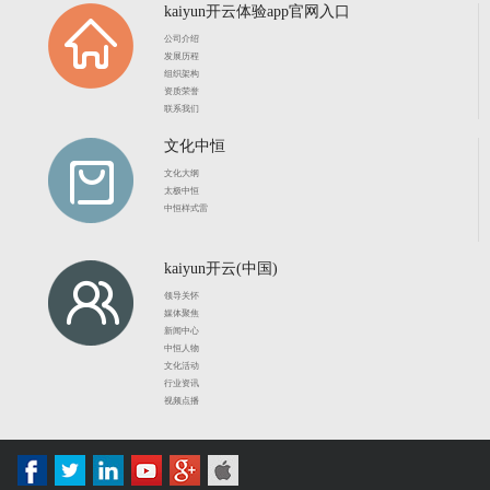
kaiyun开云体验app官网入口
公司介绍
发展历程
组织架构
资质荣誉
联系我们
文化中恒
文化大纲
太极中恒
中恒样式雷
kaiyun开云(中国)
领导关怀
媒体聚焦
新闻中心
中恒人物
文化活动
行业资讯
视频点播